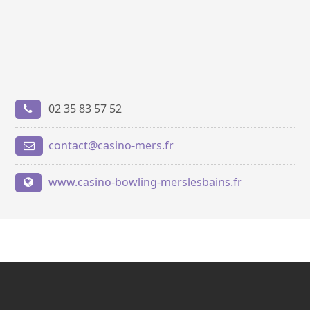
02 35 83 57 52
contact@casino-mers.fr
www.casino-bowling-merslesbains.fr