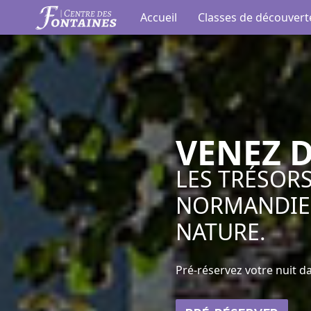
Auberge de Jeunesse du Centr
Accueil
Classes de découvert
VENEZ 
LES TRÉSORS 
NORMANDIE,
NATURE.
Pré-réservez votre nuit 