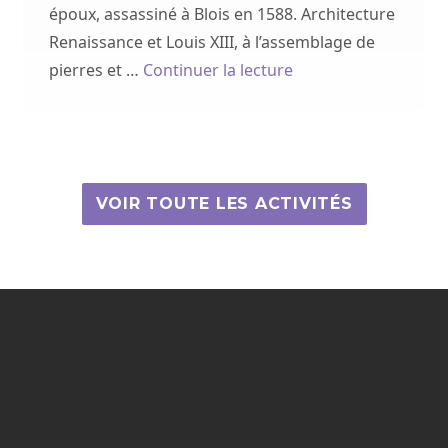
époux, assassiné à Blois en 1588. Architecture
Renaissance et Louis XIII, à l’assemblage de
de « La Chapelle du C
pierres et …
Continuer la lecture
re »
VOIR TOUTE LES ACTIVITÉS