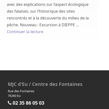
avec des explications sur l’aspect écologique
des falaises, sur l’historique des sites
ollège des Jésuites »
rencontrés et à la découverte du milieu de la
pêche. Nouveau : Excursion à DIEPPE …
de « Sortie en mer au Tréport »
Continuer la lecture
MJC d'Eu / Centre des Fontaines
Rue des Fontaines
76260 Eu
02 35 86 05 03