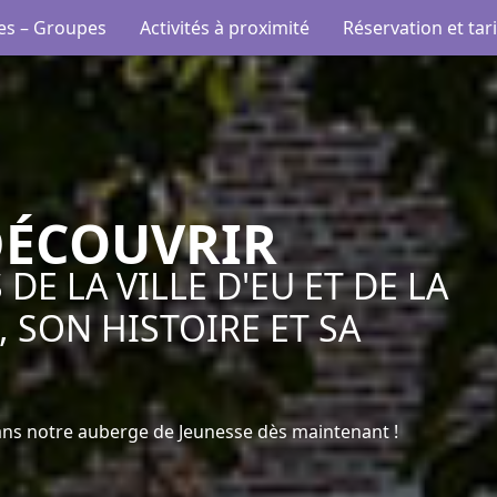
e des Fontaines
es – Groupes
Activités à proximité
Réservation et tari
DÉCOUVRIR
DE LA VILLE D'EU ET DE LA
 SON HISTOIRE ET SA
dans notre auberge de Jeunesse dès maintenant !