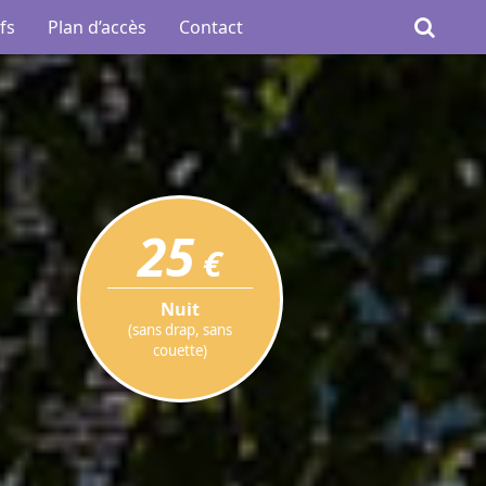
fs
Plan d’accès
Contact
25
€
Nuit
(sans drap, sans
couette)