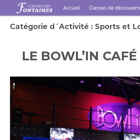
Auberge de Jeunesse du Centr
Accueil
Classes de découvert
Catégorie d´Activité :
Sports et Lo
LE BOWL’IN CAFÉ