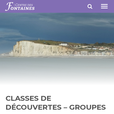
Auberge de Jeunesse du Centre des
TOG
Fontaines
NAV
CLASSES DE
DÉCOUVERTES – GROUPES